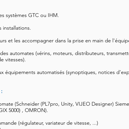
des systèmes GTC ou IHM.
 installations.
teurs et les accompagner dans la prise en main de l'équi
r des automates (vérins, moteurs, distributeurs, transmett
e vitesses).
 aux équipements automatisés (synoptiques, notices d’exp
:
ate (Schneider (PL7pro, Unity, VIJEO Designer) Siemen
OGIX 5000) , OMRON).
ande (régulateur, variateur de vitesse, ...)