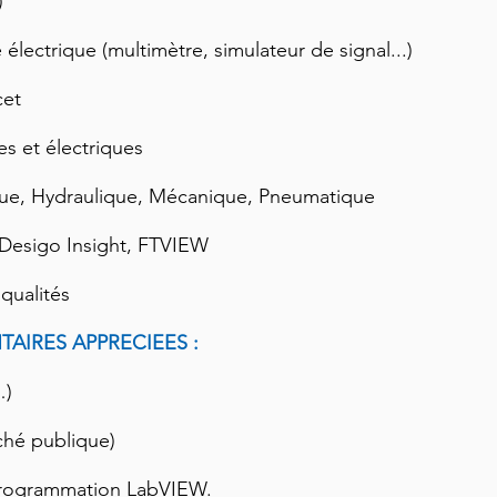
)
 électrique (multimètre, simulateur de signal...)
cet
s et électriques
que, Hydraulique, Mécanique, Pneumatique
 Desigo Insight, FTVIEW
qualités
AIRES APPRECIEES :
…)
ché publique)
programmation LabVIEW.