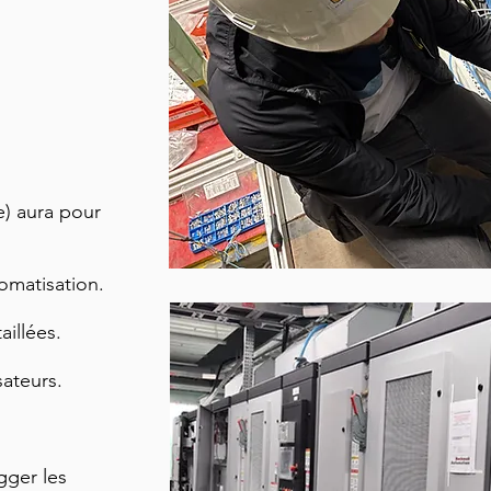
e) aura pour
omatisation.
aillées.
sateurs.
gger les